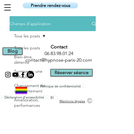
Prendre rendez-vous
Champs d'application
Tous les posts
Contact
Tous les posts
Blog
06.83.98.01.24
Bien-être,
contact@hypnose-paris-20.com
détente
Surmonter une
Réserver séance
difficulté
Changement de
Politique de confidentialité
comportement
Déclaration d'accessibilité
EI
Amélioration,
Mentions légales
performances