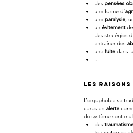
des 
pensées obs
une forme d’
agr
une 
paralysie
, u
un 
évitement 
de
des stratégies d
entraîner des 
ab
une
 fuite 
dans l
...
Les raisons
L’ergophobie se trad
corps en 
alerte
 comm
du système sont mult
des 
traumatisme
traumatismes plu