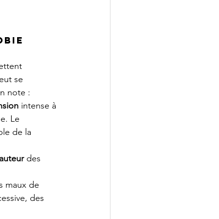
obie
ettent 
eut se 
n note :
sion 
intense à 
e. Le 
le de la 
hauteur 
des 
es maux de 
essive, des 