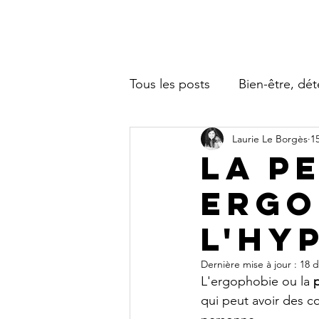
Tous les posts
Bien-être, dé
Laurie Le Borgès
1
Amélioration, performances
La p
ergo
l'hy
Dernière mise à jour :
18 d
L'ergophobie ou la 
p
qui peut avoir des co