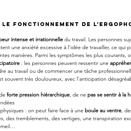
le fonctionnement de l'ergoph
peur intense et irrationnelle 
du travail. Les personnes suj
nt une anxiété excessive à l'idée de travailler, ce qui p
entes manières. Parmi les symptômes les plus courants, o
cipatoire 
: les personnes peuvent ressentir une 
appréhen
dre au travail ou de commencer une tâche professionnell
t souvent très douloureux, avec l’anticipation désagréab
de 
forte pression hiérarchique
, de ne 
pas se sentir à la 
andées
hysiques : on peut faire face à une 
boule au ventre
, d
s, des tremblements, des vertiges, une transpiration exc
mmeil…