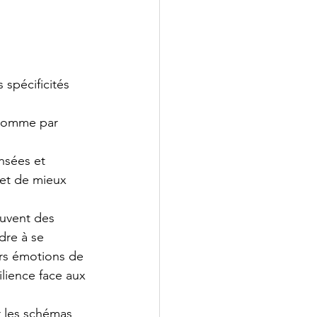
 spécificités 
 comme par 
nsées et 
met de mieux 
ouvent des 
re à se 
urs émotions de 
silience face aux 
r les schémas 