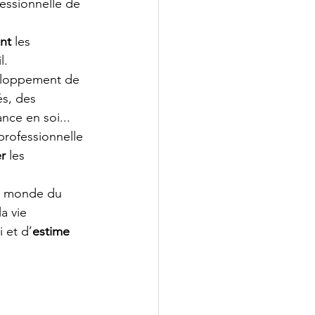
essionnelle de 
nt 
les 
l.
veloppement de 
és, des 
ance en soi...
 professionnelle 
er
 les 
le monde du 
a vie 
i et d’
estime 