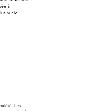
sée à 
us sur le 
nxiété. Les 