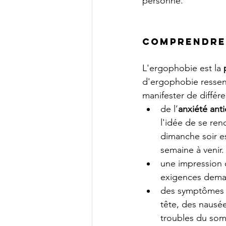
personne. 
Comprendre 
L'ergophobie est la 
d'ergophobie ressente
manifester de différ
de l’
anxiété anti
l'idée de se ren
dimanche soir es
semaine à venir.
une impression 
exigences dem
des symptômes p
tête, des nausée
troubles du so