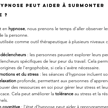
ypnose peut aider à surmonter 
e ?
 en 
hypnose
, nous prenons le temps d’aller observer les
de la personne. 
utilisée comme outil thérapeutique à plusieurs niveaux
 déclencheurs
 : les personnes peuvent explorer leurs pe
éclencheurs spécifiques de leur peur du travail. Cela per
rigines de l'ergophobie, si cela s'avère nécessaire.
motions et du stress
 : les séances d'hypnose incluent s
elaxation 
profonde, permettant aux personnes d’apprend
rouver des ressources en soi pour gérer leur stress et le
icace. Cela peut améliorer la 
tolérance 
au stress et la ré
nels.
n cognitive
 : l'état d’hypnose peut aider à reprogramme