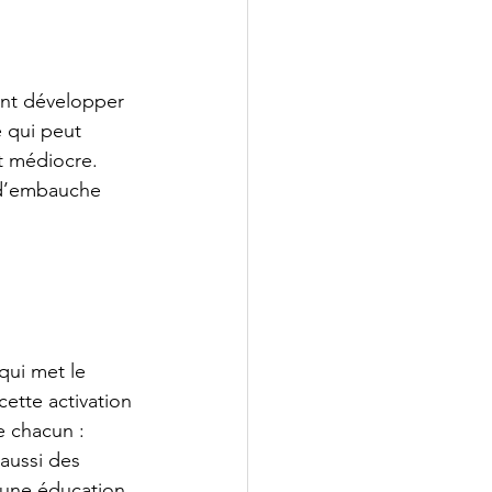
ent développer 
 qui peut 
t médiocre.
s d’embauche
 qui met le 
ette activation 
e chacun :
aussi des 
 une éducation 