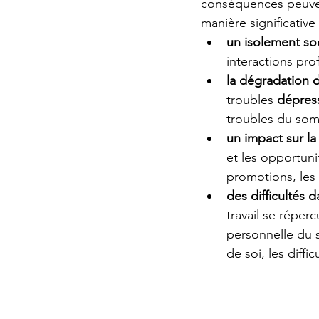
conséquences peuvent
manière significative 
un isolement soc
interactions prof
la dégradation 
troubles 
dépress
troubles du somm
un impact sur la 
et les opportuni
promotions, les
des difficultés d
travail se réper
personnelle du su
de soi, les diffic