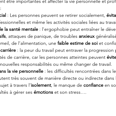
 être importantes et affecter la vie personnelle et prof
:
ial
 : Les personnes peuvent se retirer socialement, 
évita
essionnelles et même les activités sociales liées au travai
de la santé mentale
 : l'ergophobie peut entraîner le dé
ifs
, attaques de panique, de troubles 
anxieux 
généralis
eil, de l’alimentation, une 
faible estime de soi 
et confi
carrière
 : la peur du travail peut entraver la progression
tés de carrière, car les personnes atteintes peuvent 
évit
 nouvelles responsabilités ou même changer de travail.
ans la vie personnelle
 : les difficultés rencontrées dans 
cutent très souvent de manière directe ou indirecte dans l
jet à travers l’
isolement
, le manque de 
confiance 
en so
ultés à gérer ses 
émotions
 et son stress….