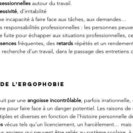
essionnelles 
autour du travail.
essivité
, d’irritabilité
ne incapacité à faire face aux tâches, aux demandes…
s responsabilités professionnelles : les personnes peuv
e fuite pour échapper aux situations professionnelles, ce
sences 
fréquentes, des 
retards 
répétés et un rendemen
a recherche d’un travail, dans le passage des entretien
 de l'ergophobie
uit par une 
angoisse
incontrôlable
, parfois irrationnelle,
e pour faire face à un danger potentiel. Les raisons de c
iples et diverses en fonction de l’histoire personnelle d
s 
vécus tels qu’un licenciement, un harcèlement… mais 
s anciens qui peuvent être reliés au système scolaire, à