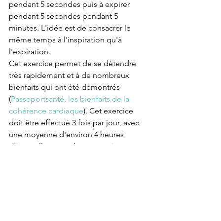
pendant 5 secondes puis à expirer 
pendant 5 secondes pendant 5 
minutes. L'idée est de consacrer le 
même temps à l'inspiration qu'à 
l'expiration.
Cet exercice permet de se détendre 
très rapidement et à de nombreux 
bienfaits qui ont été démontrés 
(
Passeportsanté, les bienfaits de la 
cohérence cardiaque
). Cet exercice 
doit être effectué 3 fois par jour, avec 
une moyenne d'environ 4 heures 
d'intervalle entre chaque pratique.  
- 
la respiration par les sens
, la 
démonstration se trouve ici : 
La 
respiration par les sens
Le principe est simple : inspirez par le 
nez, expirez par la bouche. Centrez 