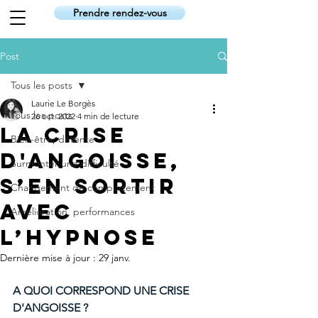
Prendre rendez-vous
Post
Tous les posts
Laurie Le Borgès
Tous les posts
26 oct. 2022
4 min de lecture
La crise
Bien-être, détente
d'angoisse,
Surmonter une difficulté
s’en sortir
Changement de comportement
avec
Amélioration, performances
l’hypnose
Dernière mise à jour :
29 janv.
A QUOI CORRESPOND UNE CRISE 
D'ANGOISSE ? 