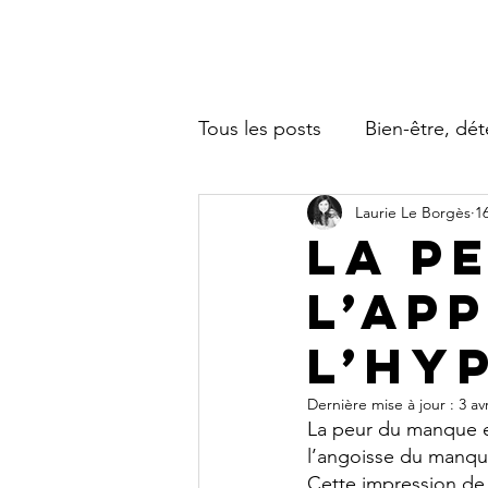
Tous les posts
Bien-être, dé
Laurie Le Borgès
1
Amélioration, performances
La p
l’ap
l’hy
Dernière mise à jour :
3 avr
La peur du manque e
l’angoisse du manque
Cette impression de