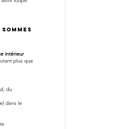
’avoir loupé 
s sommes 
e intérieur 
autant plus que 
d, du 
e) dans le 
te.