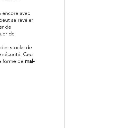
n encore avec 
peut se révéler 
er de 
uer de 
 des stocks de 
 sécurité. Ceci 
e forme de 
mal-