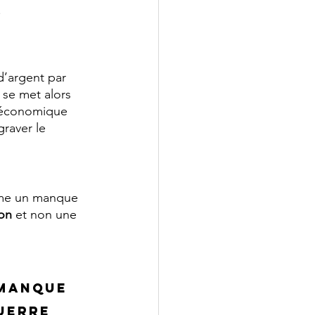
.
d’argent par 
se met alors 
 économique 
raver le 
mme un manque 
on 
et non une 
 manque 
uerre