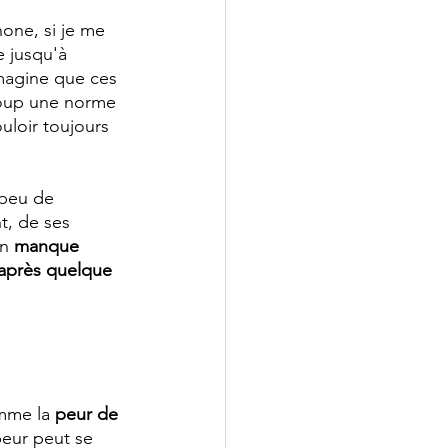
one, si je me 
 jusqu'à 
magine que ces 
coup une norme 
loir toujours 
 peu de 
t, de ses 
n 
manque 
 après quelque 
mme la 
peur de 
peur peut se 