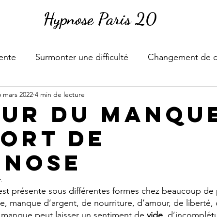
Hypnose Paris 20
tente
Surmonter une difficulté
Changement de 
6 mars 2022
4 min de lecture
eur du manqu
port de
pnose
.
st présente sous différentes formes chez beaucoup de 
, manque d’argent, de nourriture, d’amour, de liberté, d
 manque peut laisser un sentiment de 
vide
, d’incomplétu