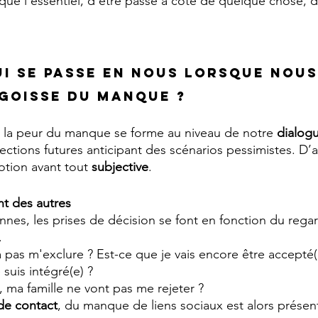
nqué l’essentiel, d'être passé à côté de quelque chose, d
ui se passe en nous lorsque nou
ngoisse du manque ?
 la peur du manque se forme au niveau de notre 
dialogu
ections futures anticipant des scénarios pessimistes. D’
tion avant tout 
subjective
. 
nt des autres
nnes, les prises de décision se font en fonction du regar
.
 pas m'exclure ? Est-ce que je vais encore être accepté(
suis intégré(e) ?
 ma famille ne vont pas me rejeter ?
e contact
, du manque de liens sociaux est alors présen