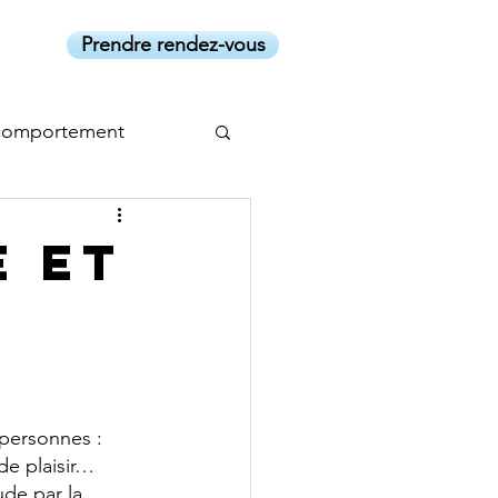
Prendre rendez-vous
comportement
e et
personnes : 
e plaisir…  
de par la 